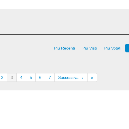
Più Recenti
Più Visti
Più Votati
2
3
4
5
6
7
Successiva →
»