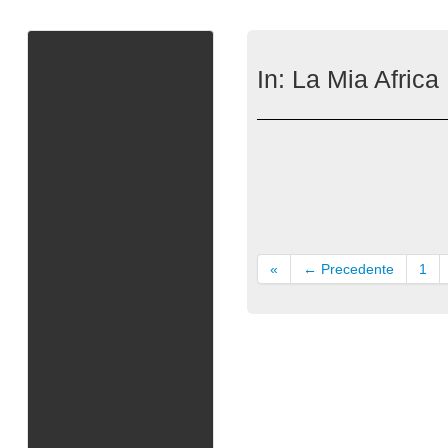
In:
La Mia Africa
«
← Precedente
1