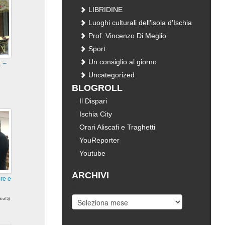
LIBRIDINE
Luoghi culturali dell'isola d'Ischia
Prof. Vincenzo Di Meglio
Sport
Un consiglio al giorno
. –
Uncategorized
BLOGROLL
i
Il Dispari
Ischia City
Orari Aliscafi e Traghetti
YouReporter
Youtube
ARCHIVI
re e
Archivi
t of 5)
i