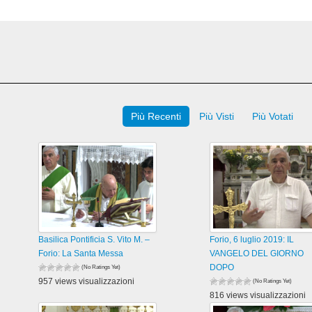
Più Recenti
Più Visti
Più Votati
Basilica Pontificia S. Vito M. –
Forio, 6 luglio 2019: IL
Forio: La Santa Messa
VANGELO DEL GIORNO
DOPO
(No Ratings Yet)
957 views visualizzazioni
(No Ratings Yet)
816 views visualizzazioni