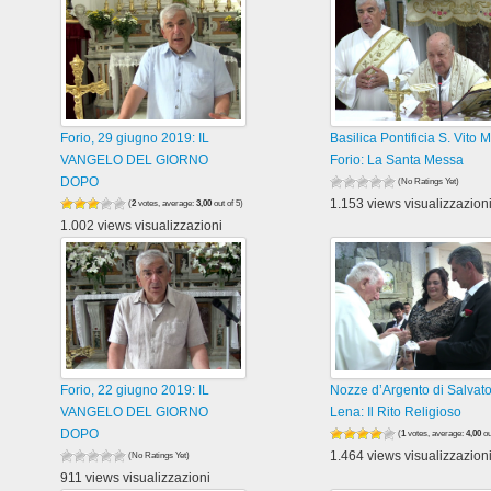
Forio, 29 giugno 2019: IL
Basilica Pontificia S. Vito M
VANGELO DEL GIORNO
Forio: La Santa Messa
DOPO
(No Ratings Yet)
1.153 views visualizzazion
(
2
votes, average:
3,00
out of 5)
1.002 views visualizzazioni
Forio, 22 giugno 2019: IL
Nozze d’Argento di Salvato
VANGELO DEL GIORNO
Lena: Il Rito Religioso
DOPO
(
1
votes, average:
4,00
ou
1.464 views visualizzazion
(No Ratings Yet)
911 views visualizzazioni