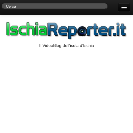
Home
Centro di Ricerche Storiche D’Ambra
Numeri Utili
Il VideoBlog dell'isola d'Ischia