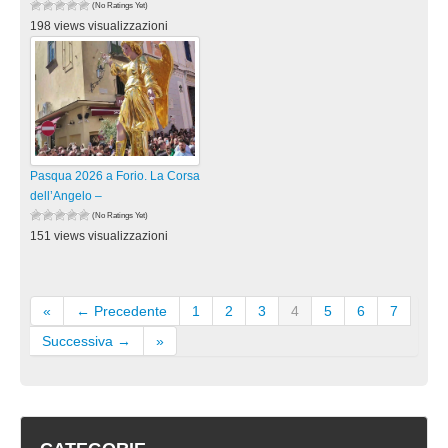
(No Ratings Yet)
198 views visualizzazioni
Pasqua 2026 a Forio. La Corsa
dell’Angelo –
(No Ratings Yet)
151 views visualizzazioni
«
← Precedente
1
2
3
4
5
6
7
Successiva →
»