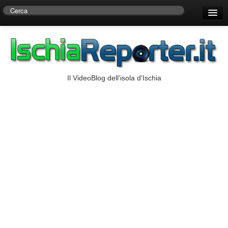
Home
Centro di Ricerche Storiche D’Ambra
Numeri Utili
Il VideoBlog dell'isola d'Ischia