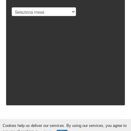
Archivi
Cookies help us deliver our services. By using our services, you agree to
IschiaReporter.it - Curato da
Pietro Coppa