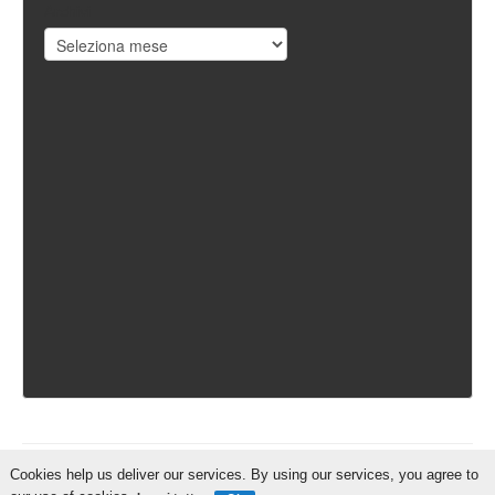
Archivi
Cookies help us deliver our services. By using our services, you agree to
IschiaReporter.it - Curato da
Pietro Coppa