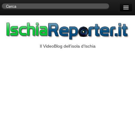
Home
Centro di Ricerche Storiche D’Ambra
Numeri Utili
Il VideoBlog dell'isola d'Ischia