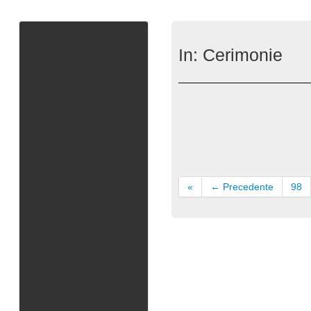
In:
Cerimonie
«
← Precedente
98