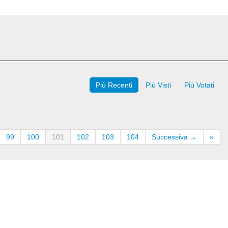
Più Recenti
Più Visti
Più Votati
99
100
101
102
103
104
Successiva →
»