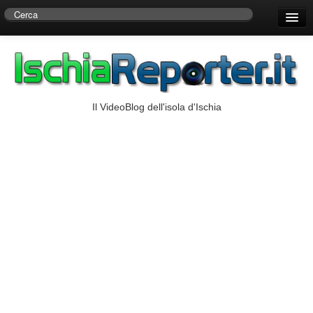
Home
Centro di Ricerche Storiche D’Ambra
Numeri Utili
Il VideoBlog dell'isola d'Ischia