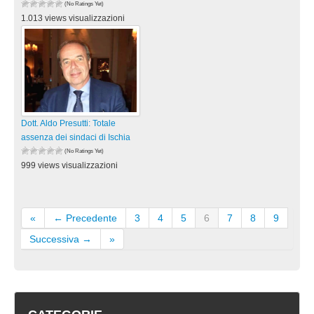
(No Ratings Yet)
1.013 views visualizzazioni
Dott. Aldo Presutti: Totale
assenza dei sindaci di Ischia
(No Ratings Yet)
999 views visualizzazioni
«
← Precedente
3
4
5
6
7
8
9
Successiva →
»