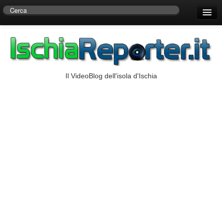
Home
Centro di Ricerche Storiche D’Ambra
Numeri Utili
Il VideoBlog dell'isola d'Ischia