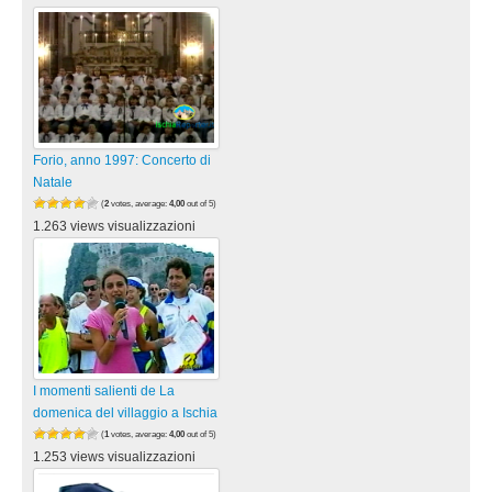
Forio, anno 1997: Concerto di
Natale
(
2
votes, average:
4,00
out of 5)
1.263 views visualizzazioni
I momenti salienti de La
domenica del villaggio a Ischia
(
1
votes, average:
4,00
out of 5)
1.253 views visualizzazioni