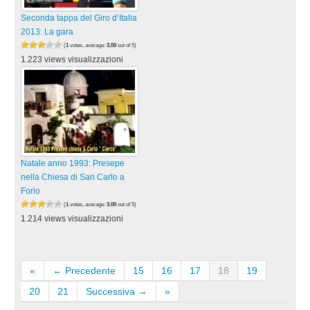
Seconda tappa del Giro d’Italia
2013: La gara
(
1
votes, average:
3,00
out of 5)
1.223 views visualizzazioni
Natale anno 1993: Presepe
nella Chiesa di San Carlo a
Forio
(
1
votes, average:
3,00
out of 5)
1.214 views visualizzazioni
«
← Precedente
15
16
17
18
19
20
21
Successiva →
»