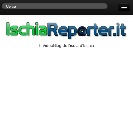
Home
Centro di Ricerche Storiche D’Ambra
Numeri Utili
Il VideoBlog dell'isola d'Ischia