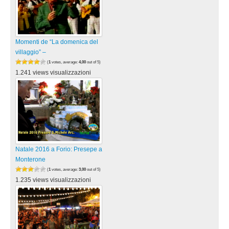
Momenti de “La domenica del
villaggio” –
(
1
votes, average:
4,00
out of 5)
1.241 views visualizzazioni
Natale 2016 a Forio: Presepe a
Monterone
(
1
votes, average:
3,00
out of 5)
1.235 views visualizzazioni