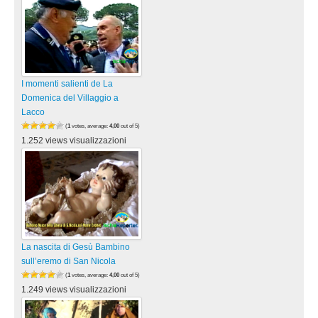
I momenti salienti de La
Domenica del Villaggio a
Lacco
(
1
votes, average:
4,00
out of 5)
1.252 views visualizzazioni
La nascita di Gesù Bambino
sull’eremo di San Nicola
(
1
votes, average:
4,00
out of 5)
1.249 views visualizzazioni