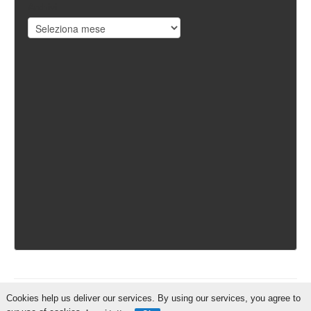
Archivi
Cookies help us deliver our services. By using our services, you agree to
IschiaReporter.it - Curato da
Pietro Coppa