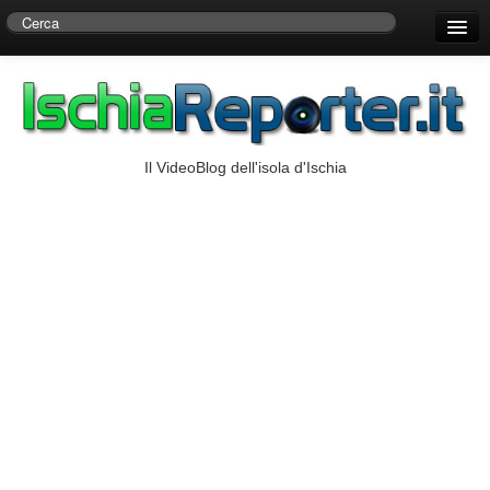
Home
Centro di Ricerche Storiche D’Ambra
Numeri Utili
Il VideoBlog dell'isola d'Ischia