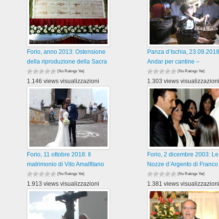
Forio, anno 2013: Ostensione
Panza d’Ischia, 23.09.2018
della riproduzione della Sacra
Andar per cantine –
(No Ratings Yet)
(No Ratings Yet)
1.146 views visualizzazioni
1.303 views visualizzazion
Forio, 11 ottobre 2018: Il
Forio, 2 dicembre 2003: Le
matrimonio di Vito Amalfitano
Nozze d’Argento di Franco
(No Ratings Yet)
(No Ratings Yet)
1.913 views visualizzazioni
1.381 views visualizzazion