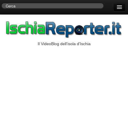
Home
Centro di Ricerche Storiche D’Ambra
Numeri Utili
Il VideoBlog dell'isola d'Ischia