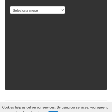
Archivi
Cookies help us deliver our services. By using our services, you agree to
IschiaReporter.it - Curato da
Pietro Coppa