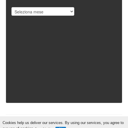
Archivi
Cookies help us deliver our services. By using our services, you agree to
IschiaReporter.it - Curato da
Pietro Coppa