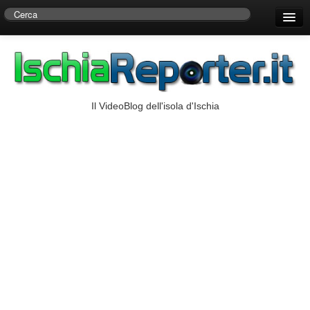
Home
Centro di Ricerche Storiche D’Ambra
Numeri Utili
Il VideoBlog dell'isola d'Ischia