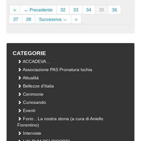
«
← Precedente
32
33
34
35
36
37
38
Successiva →
»
CATEGORIE
ACCADEVA …
Associazione PAS Pronatura Ischia
Attualità
Bellezze d'Italia
Cerimonie
Curiosando
Eventi
Forio…La nostra storia (a cura di Aniello
Fiorentino)
Interviste