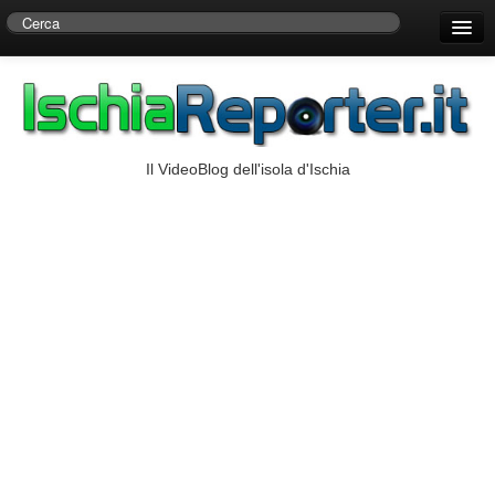
Home
Centro di Ricerche Storiche D’Ambra
Numeri Utili
Il VideoBlog dell'isola d'Ischia