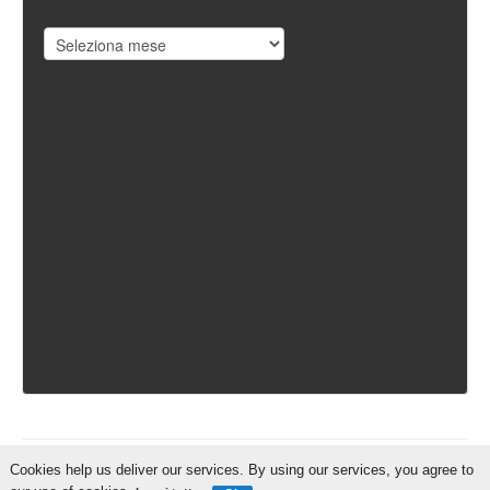
Archivi
Cookies help us deliver our services. By using our services, you agree to
IschiaReporter.it - Curato da
Pietro Coppa