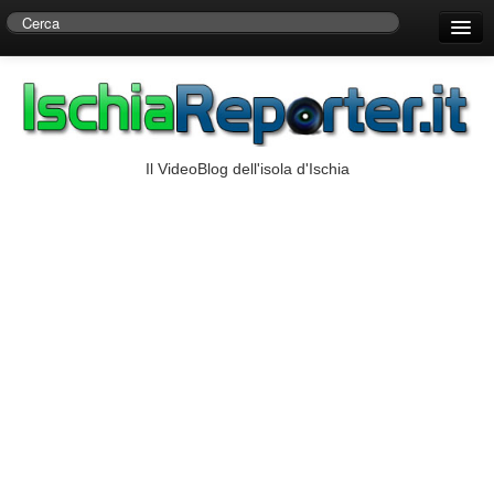
Home
Centro di Ricerche Storiche D’Ambra
Numeri Utili
Il VideoBlog dell'isola d'Ischia