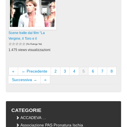
Scene tratte dal film “La
Vergine, il Toro e il
(No Ratings Yet)
1.475 views visualizzazioni
«
← Precedente
2
3
4
5
6
7
8
Successiva →
»
CATEGORIE
ACCADEVA …
Associazione PAS Pronatura Ischia