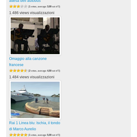
attesa dell’autobus
(
1
votes, average:
3,00
out of 5)
1.486 views visualizzazioni
Omaggio alla canzone
francese
(
2
votes, average:
4,50
out of 5)
1.484 views visualizzazioni
Rai 1 Linea blu: Ischia, il tondo
di Marco Aurelio
(
1
votes, average:
5,00
out of 5)