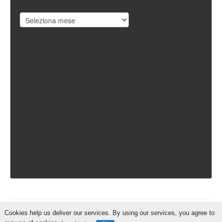
Archivi
Cookies help us deliver our services. By using our services, you agree to
IschiaReporter.it - Curato da
Pietro Coppa