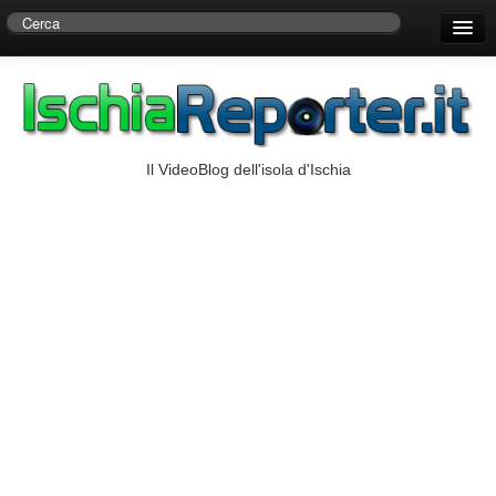
Home
Centro di Ricerche Storiche D’Ambra
Numeri Utili
Il VideoBlog dell'isola d'Ischia