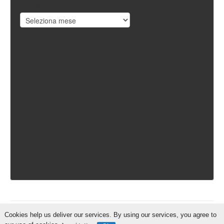
Archivi
Cookies help us deliver our services. By using our services, you agree to
IschiaReporter.it - Curato da
Pietro Coppa