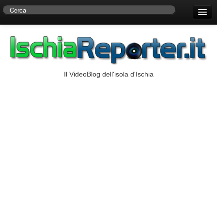
Home
Centro di Ricerche Storiche D’Ambra
Numeri Utili
Il VideoBlog dell'isola d'Ischia