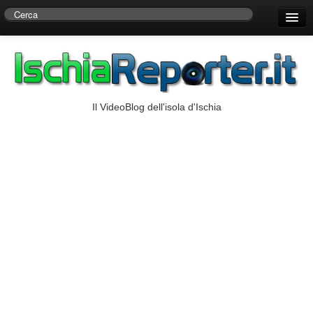
Home
Centro di Ricerche Storiche D’Ambra
Numeri Utili
Il VideoBlog dell'isola d'Ischia