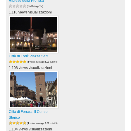
Riprese della Prof.ssa
(No Ratings Yet)
1.118 views visualizzazioni
Città di Forlì: Piazza Saffi
(
1
votes, average:
5,00
out of 5)
1.108 views visualizzazioni
Città di Ferrara: Il Centro
Storico
(
1
votes, average:
5,00
out of 5)
1.104 views visualizzazioni