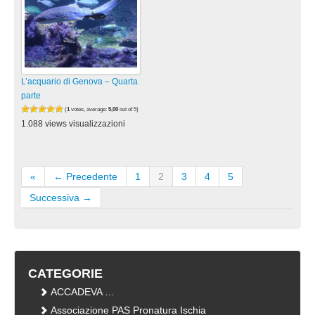
L’acquario di Genova – Quarta
parte
(
1
votes, average:
5,00
out of 5)
1.088 views visualizzazioni
«
← Precedente
1
2
3
4
5
Successiva →
CATEGORIE
ACCADEVA …
Associazione PAS Pronatura Ischia