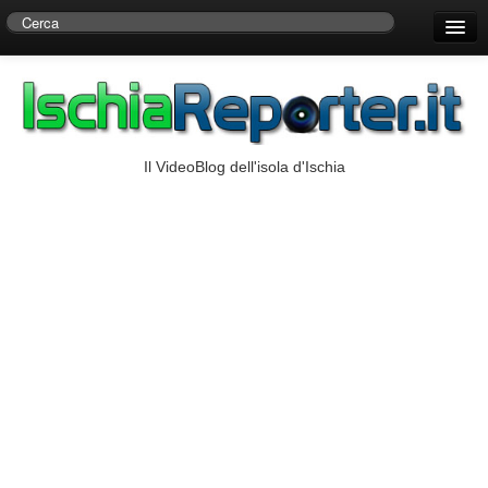
Home
Centro di Ricerche Storiche D’Ambra
Numeri Utili
Il VideoBlog dell'isola d'Ischia