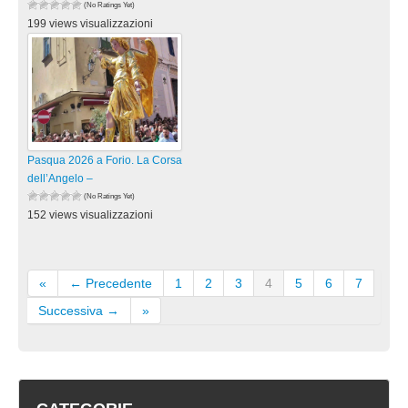
(No Ratings Yet)
199 views visualizzazioni
Pasqua 2026 a Forio. La Corsa
dell’Angelo –
(No Ratings Yet)
152 views visualizzazioni
«
← Precedente
1
2
3
4
5
6
7
Successiva →
»