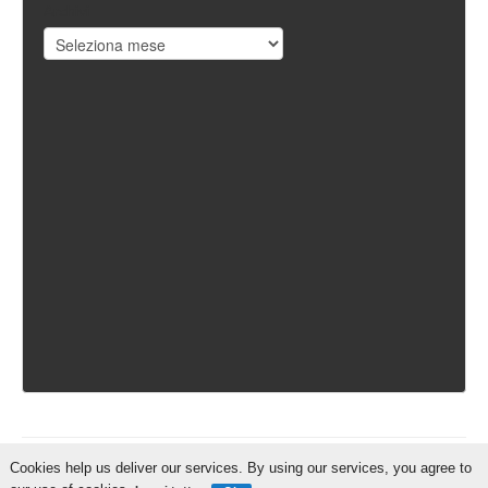
Archivi
Cookies help us deliver our services. By using our services, you agree to
IschiaReporter.it - Curato da
Pietro Coppa