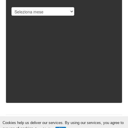
Archivi
Cookies help us deliver our services. By using our services, you agree to
IschiaReporter.it - Curato da
Pietro Coppa