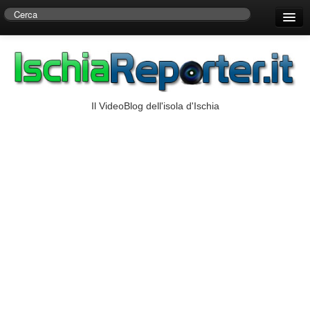
Home
Centro di Ricerche Storiche D’Ambra
Numeri Utili
Il VideoBlog dell'isola d'Ischia