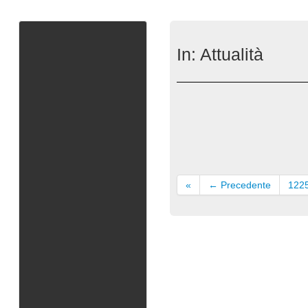
In:
Attualità
«
← Precedente
122