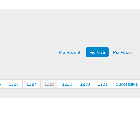
Più Recenti
Più Visti
Più Votati
5
1226
1227
1228
1229
1230
1231
Successiva