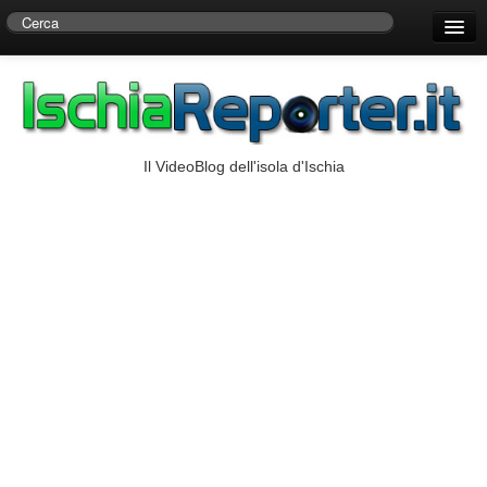
Home
Centro di Ricerche Storiche D’Ambra
Numeri Utili
Il VideoBlog dell'isola d'Ischia