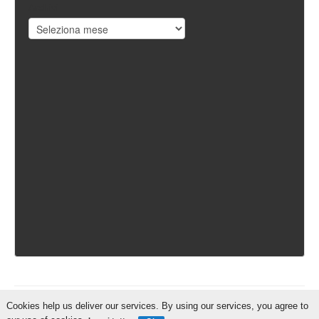
Archivi
Cookies help us deliver our services. By using our services, you agree to
IschiaReporter.it - Curato da
Pietro Coppa