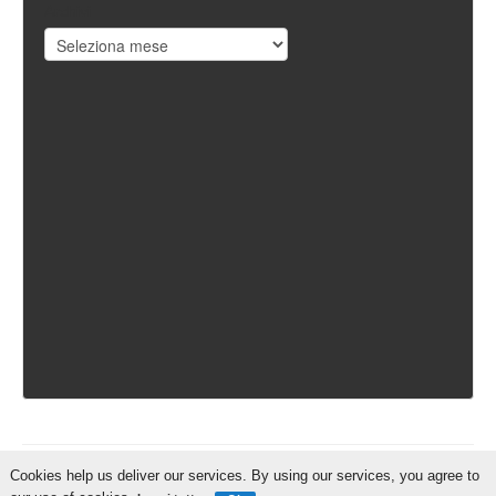
Archivi
Cookies help us deliver our services. By using our services, you agree to
IschiaReporter.it - Curato da
Pietro Coppa