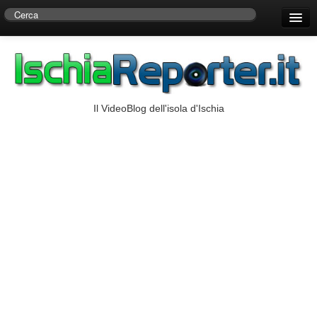
Home
Centro di Ricerche Storiche D’Ambra
Numeri Utili
Il VideoBlog dell'isola d'Ischia