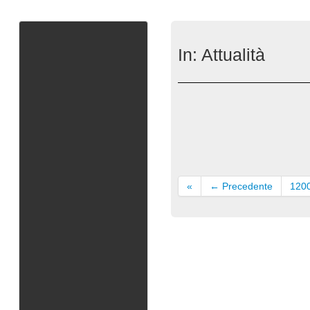
In:
Attualità
«
← Precedente
120