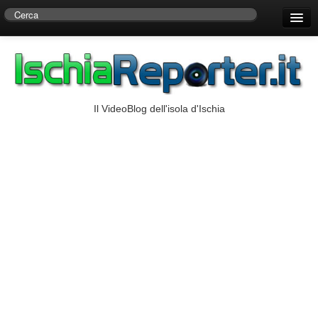
Home
Centro di Ricerche Storiche D’Ambra
Numeri Utili
Il VideoBlog dell'isola d'Ischia