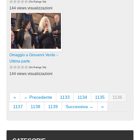
(No Ratings Yet)
144 views visualizzazioni
Omaggio a Giovanni Verde –
Ultima parte.
(No Ratings Yet)
144 views visualizzazioni
«
← Precedente
1133
1134
1135
1136
1137
1138
1139
Successiva →
»