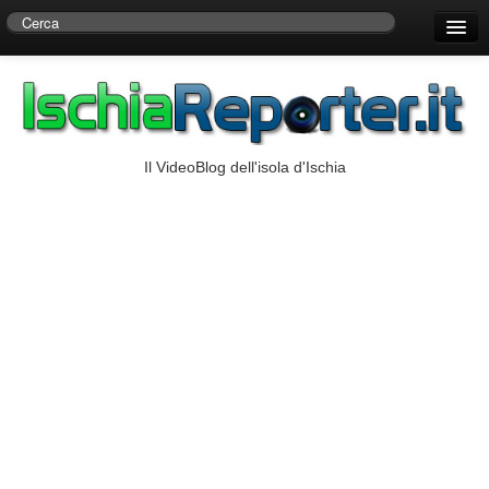
Home
Centro di Ricerche Storiche D’Ambra
Numeri Utili
Il VideoBlog dell'isola d'Ischia