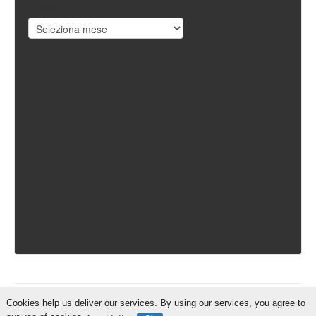
Archivi
Cookies help us deliver our services. By using our services, you agree to
IschiaReporter.it - Curato da
Pietro Coppa