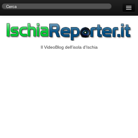
Home
Centro di Ricerche Storiche D’Ambra
Numeri Utili
Il VideoBlog dell'isola d'Ischia