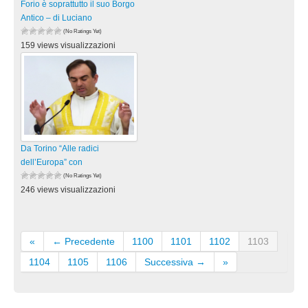
Forio è soprattutto il suo Borgo
Antico – di Luciano
(No Ratings Yet)
159 views visualizzazioni
Da Torino “Alle radici
dell’Europa” con
(No Ratings Yet)
246 views visualizzazioni
«
← Precedente
1100
1101
1102
1103
1104
1105
1106
Successiva →
»