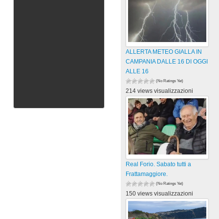
ALLERTA METEO GIALLA IN
CAMPANIA DALLE 16 DI OGGI
ALLE 16
(No Ratings Yet)
214 views visualizzazioni
Real Forio. Sabato tutti a
Frattamaggiore.
(No Ratings Yet)
150 views visualizzazioni