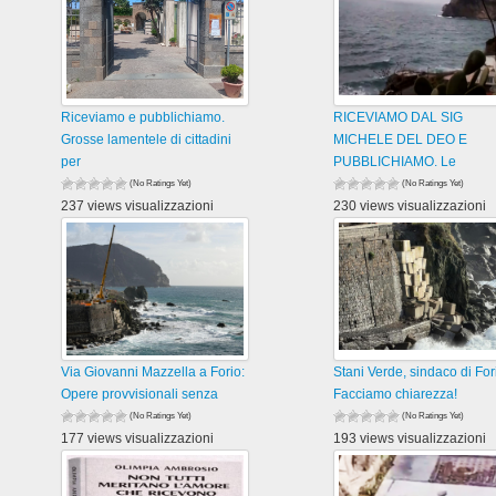
Riceviamo e pubblichiamo.
RICEVIAMO DAL SIG
Grosse lamentele di cittadini
MICHELE DEL DEO E
per
PUBBLICHIAMO. Le
(No Ratings Yet)
(No Ratings Yet)
237 views visualizzazioni
230 views visualizzazioni
Via Giovanni Mazzella a Forio:
Stani Verde, sindaco di For
Opere provvisionali senza
Facciamo chiarezza!
(No Ratings Yet)
(No Ratings Yet)
177 views visualizzazioni
193 views visualizzazioni