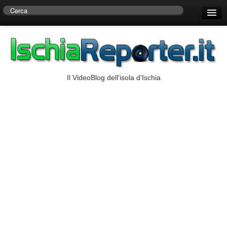
Home
Centro di Ricerche Storiche D’Ambra
Numeri Utili
Il VideoBlog dell'isola d'Ischia