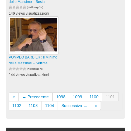
delle Massime – Sesta
(No Ratings Yet)
146 views visualizzazioni
POMPEO BARBIERI: Il Minimo
delle Massime – Settima
(No Ratings Yet)
144 views visualizzazioni
«
← Precedente
1098
1099
1100
1101
1102
1103
1104
Successiva →
»