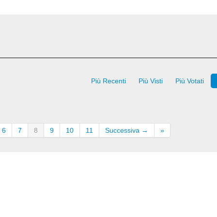
Più Recenti
Più Visti
Più Votati
6
7
8
9
10
11
Successiva →
»