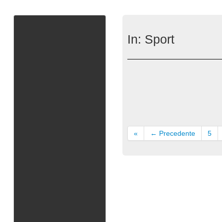
In:
Sport
«
← Precedente
5