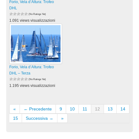
Forio, Vela d’Altura: Trofeo
DHL
(No Ratings Yet)
1.091 views visualizzazioni
Forio, Vela d’Altura: Trofeo
DHL – Terza
(No Ratings Yet)
1.195 views visualizzazioni
«
← Precedente
9
10
11
12
13
14
15
Successiva →
»