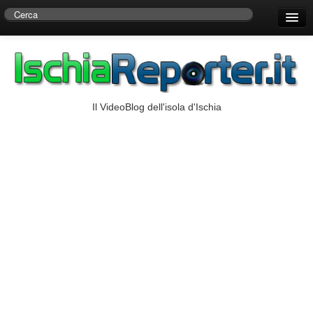
Home
Centro di Ricerche Storiche D’Ambra
Numeri Utili
Il VideoBlog dell'isola d'Ischia