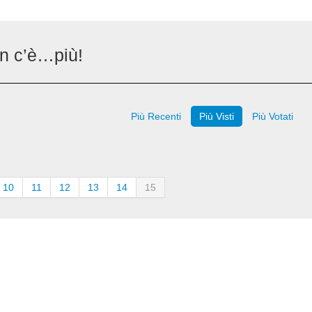
on c’è…più!
Più Recenti
Più Visti
Più Votati
10
11
12
13
14
15