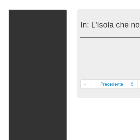
In:
L’isola che n
«
← Precedente
9