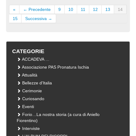
«
← Precedente
9
10
11
12
13
14
15
Successiva →
CATEGORIE
ACCADEVA …
Associazione PAS Pronatura Ischia
Attualità
Bellezze d'Italia
Cerimonie
Curiosando
Eventi
Forio…La nostra storia (a cura di Aniello
Fiorentino)
Interviste