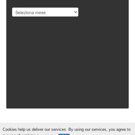
Archivi
Cookies help us deliver our services. By using our services, you agree to
IschiaReporter.it - Curato da
Pietro Coppa