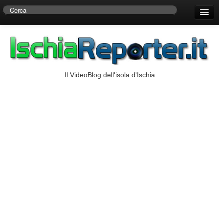
Home
Centro di Ricerche Storiche D’Ambra
Numeri Utili
Il VideoBlog dell'isola d'Ischia