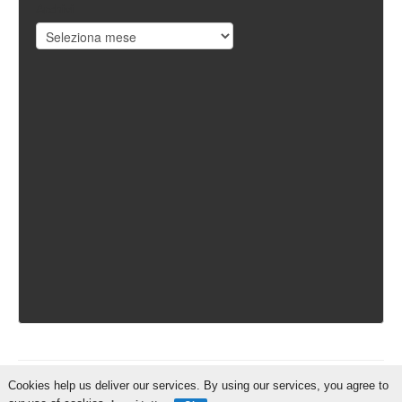
Archivi
Cookies help us deliver our services. By using our services, you agree to
IschiaReporter.it - Curato da
Pietro Coppa