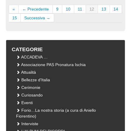
«
← Precedente
9
10
11
12
13
14
15
Successiva →
CATEGORIE
ACCADEVA …
Associazione PAS Pronatura Ischia
Attualità
Bellezze d'Italia
Cerimonie
Curiosando
Eventi
Forio…La nostra storia (a cura di Aniello
Fiorentino)
Interviste