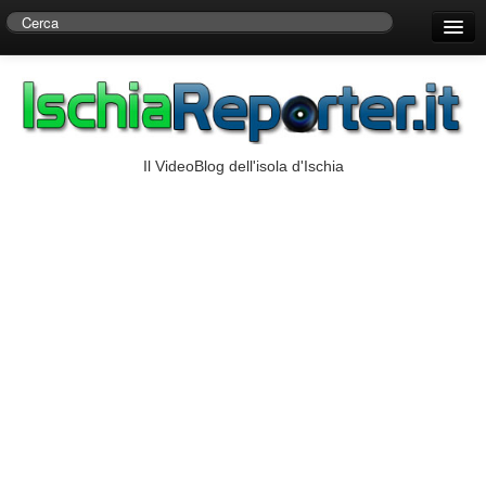
Home
Centro di Ricerche Storiche D’Ambra
Numeri Utili
Il VideoBlog dell'isola d'Ischia